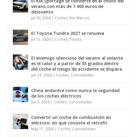
El KIA Sportage se convierte en el chollo del
verano con más de 7.400 euros de
descuento
Jul 30, 2026
|
Coches
,
Kia
,
Marcas
El Toyota Tundra 2027 se renueva
Jul 15, 2026
|
Coches
,
Toyota
El enemigo silencioso del verano al volante
es el calor y a partir de 35 grados dentro
del coche el riesgo de accidente se dispara
Jun 23, 2026
|
Coches
,
Curiosidades
China endurece como nunca la seguridad
de los coches eléctricos
Jun 5, 2026
|
Coches
,
Curiosidades
Convertir un coche de combustión en
eléctrico: en qué consiste el retrofit
May 11, 2026
|
Coches
,
Curiosidades