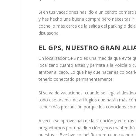
Si en tus vacaciones has ido a un centro comerci
y has hecho una buena compra pero necesitas ir a
coche lo más cerca de la salida del parking o de
disuasoria.
EL GPS, NUESTRO GRAN ALI
Un localizador GPS no es una medida que evite q
localizarlo cuanto antes y permita a la Policía o 
atrapar al caco. Lo que hay que hacer es colocarl
tenerlo conectado permanentemente.
Si se va de vacaciones, cuando se llega al destino
todo ese arsenal de artilugios que harán más có
´tener más precaución porque los conocidos com
A veces se aprovechan de la situación y en otras
preguntarnos por una dirección y nos mantendrá en
puestas… ¡Bye bye coche! Recuerda que cuando es