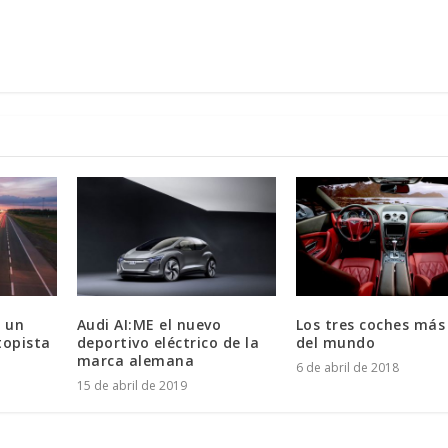
s un
Audi AI:ME el nuevo
Los tres coches más
topista
deportivo eléctrico de la
del mundo
marca alemana
6 de abril de 2018
15 de abril de 2019