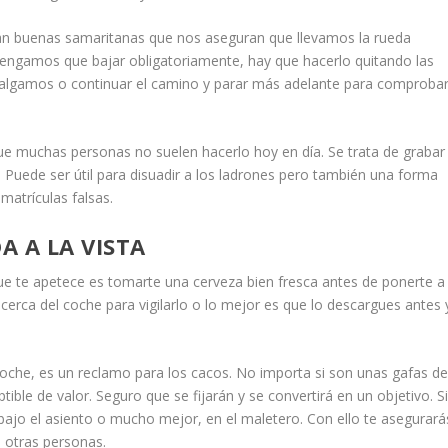
n buenas samaritanas que nos aseguran que llevamos la rueda
tengamos que bajar obligatoriamente, hay que hacerlo quitando las
 salgamos o continuar el camino y parar más adelante para comproba
ue muchas personas no suelen hacerlo hoy en día. Se trata de grabar
. Puede ser útil para disuadir a los ladrones pero también una forma
matrículas falsas.
 A LA VISTA
ue te apetece es tomarte una cerveza bien fresca antes de ponerte a
cerca del coche para vigilarlo o lo mejor es que lo descargues antes 
coche, es un reclamo para los cacos. No importa si son unas gafas d
tible de valor. Seguro que se fijarán y se convertirá en un objetivo. S
o bajo el asiento o mucho mejor, en el maletero. Con ello te asegurará
a otras personas.