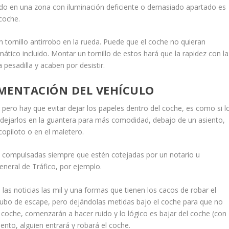
ado en una zona con iluminación deficiente o demasiado apartado es
coche.
 tornillo antirrobo en la rueda. Puede que el coche no quieran
mático incluido. Montar un tornillo de estos hará que la rapidez con la
pesadilla y acaben por desistir.
MENTACIÓN DEL VEHÍCULO
pero hay que evitar dejar los papeles dentro del coche, es como si l
 dejarlos en la guantera para más comodidad, debajo de un asiento,
 copiloto o en el maletero.
as compulsadas siempre que estén cotejadas por un notario u
eneral de Tráfico, por ejemplo.
as noticias las mil y una formas que tienen los cacos de robar el
 tubo de escape, pero dejándolas metidas bajo el coche para que no
coche, comenzarán a hacer ruido y lo lógico es bajar del coche (con
ento, alguien entrará y robará el coche.