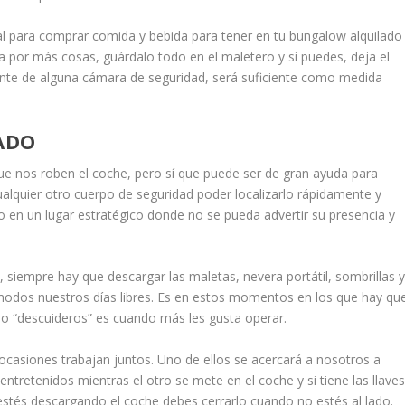
al para comprar comida y bebida para tener en tu bungalow alquilado
 por más cosas, guárdalo todo en el maletero y si puedes, deja el
lante de alguna cámara de seguridad, será suficiente como medida
ADO
ue nos roben el coche, pero sí que puede ser de gran ayuda para
cualquier otro cuerpo de seguridad poder localizarlo rápidamente y
o en un lugar estratégico donde no se pueda advertir su presencia y
, siempre hay que descargar las maletas, nevera portátil, sombrillas 
modos nuestros días libres. Es en estos momentos en los que hay qu
o “descuideros” es cuando más les gusta operar.
 ocasiones trabajan juntos. Uno de ellos se acercará a nosotros a
tretenidos mientras el otro se mete en el coche y si tiene las llave
tés descargando el coche debes cerrarlo cuando no estés al lado.