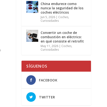
China endurece como
nunca la seguridad de los
coches eléctricos
Jun 5, 2026
|
Coches
,
Curiosidades
Convertir un coche de
combustión en eléctrico:
en qué consiste el retrofit
May 11, 2026
|
Coches
,
Curiosidades
o
SÍGUENOS
FACEBOOK
TWITTER