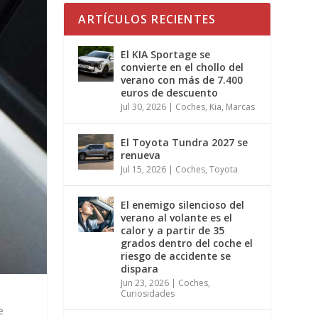
ARTÍCULOS RECIENTES
El KIA Sportage se
convierte en el chollo del
verano con más de 7.400
euros de descuento
Jul 30, 2026
|
Coches
,
Kia
,
Marcas
El Toyota Tundra 2027 se
renueva
Jul 15, 2026
|
Coches
,
Toyota
El enemigo silencioso del
verano al volante es el
calor y a partir de 35
grados dentro del coche el
riesgo de accidente se
dispara
Jun 23, 2026
|
Coches
,
Curiosidades
e