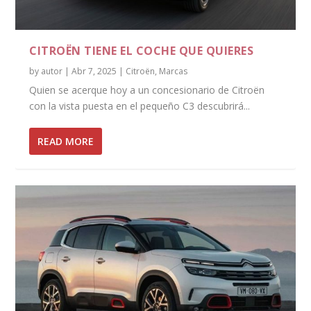
CITROËN TIENE EL COCHE QUE QUIERES
by
autor
|
Abr 7, 2025
|
Citroën
,
Marcas
Quien se acerque hoy a un concesionario de Citroën
con la vista puesta en el pequeño C3 descubrirá...
READ MORE