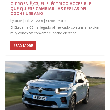
CITROËN Ë,C3, EL ELÉCTRICO ACCESIBLE
QUE QUIERE CAMBIAR LAS REGLAS DEL
COCHE URBANO
by
autor
|
Feb 23, 2026
|
Citroën
,
Marcas
El Citroën ë,C3 ha llegado al mercado con una ambición
muy concreta: convertir el coche eléctrico...
READ MORE