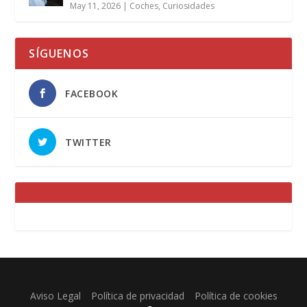
May 11, 2026
|
Coches
,
Curiosidades
SÍGUENOS
FACEBOOK
TWITTER
Designed by
Elegant Themes
| Powered by
WordPress
Aviso Legal
Política de privacidad
Política de cookies